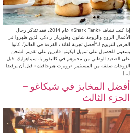
إذا كنت تشاهد «Shark Tank» عام 2014، فقد تتذكر رجال
الأعمال الزوج والزوجة شانون وفلوريان رادكي الذين ظهروا في
العرض للترويج لـ”أفضل تجربة لفائف القرفة في العالم”. كانوا
يسعون للحصول على تمويل ليكونوا قادرين على تقديم الشحن
على الصعيد الوطني من مخبزهم في كاليفورنيا، سيناهوليك. قبل
الزوجان صفقة من المستثمر «روبرت هيرجافيك» قبل أن يرفضا
[…]
أفضل المخابز في شيكاغو –
الجزء الثالث