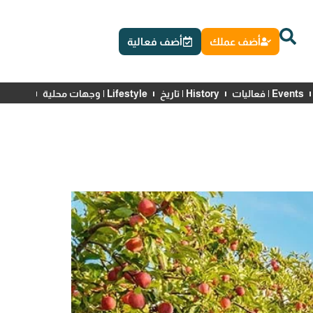
أضف عملك
أضف فعالية
Events | فعاليات
History | تاريخ
Lifestyle | وجهات محلية
News | أخبار