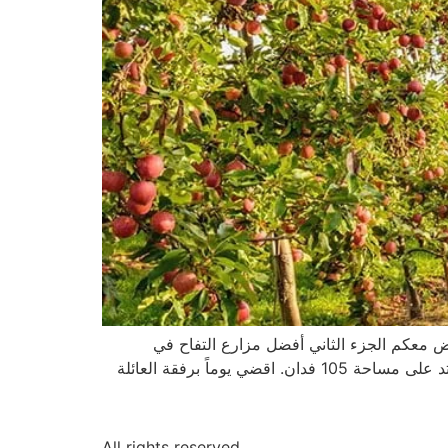
ض معكم الجزء الثاني أفضل مزارع التفاح في
شيكاغو. 5- Jonamac Orchard يضم حقل “جوناماك اورشارد” أكثر من 20 ألف شجرة تفاح من مختلف الأنواع، والتي تمتد على مساحة 105 فدان. اقضي يوماً برفقة العائلة
All rights reserved