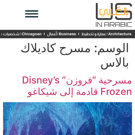
Architecture | عمارة و تخطيط
Business | أعمال
Chicagoan | شخصيات محلية
الوسم:
مسرح كاديلاك
بالاس
مسرحية “فروزن” Disney’s
Frozen قادمة إلى شيكاغو