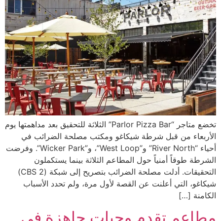
تخضع متاجر “Parlor Pizza Bar” الثلاثة للتحقيق بعد مداهمتها يوم
الأربعاء من قبل شرطة شيكاغو ومكتب مصلحة الضرائب في
أحياء “River North” و”West Loop”، و”Wicker Park”. وفرضت
الشرطة طوقاً أمنياً حول المطاعم الثلاثة بينما يستكملون
التحقيقات. أدلت مصلحة الضرائب بتصريح إلى شبكة (CBS 2)
شيكاغو، التي أعلنت عن القصة لأول مرة، ولم تحدد الأسباب
الكامنة […]
مطاعم تقدم وجبات جاهزة في