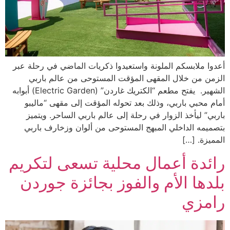
أعدوا ملابسكم الملونة واستعيدوا ذكريات الماضي في رحلة عبر
الزمن من خلال المقهى المؤقت المستوحى من عالم باربي
الشهير. يفتح مطعم “الكتريك غاردن” (Electric Garden) أبوابه
أمام محبي باربي، وذلك بعد تحوله المؤقت إلى مقهى “ماليبو
باربي” ليأخذ الزوار في رحلة إلى عالم باربي الساحر. ويتميز
بتصميمه الداخلي المبهج المستوحى من ألوان وزخارف باربي
المميزة. […]
رائدة أعمال محلية تسعى لتكريم
بلدها الأم والفوز بجائزة جوردن
رامزي