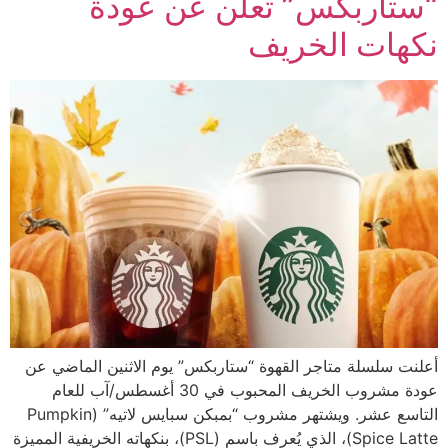
“ستاربكس” تعلن عن عودة
نكهات الخريف
أعلنت سلسلة متاجر القهوة “ستاربكس” يوم الاثنين الماضي عن
عودة مشروب الخريف المحبوب في 30 أغسطس/آب للعام
التاسع عشر. ويشتهر مشروب “بمبكن سبايس لاتيه” (Pumpkin
Spice Latte)، الذي يُعرف باسم (PSL)، بنكهاته الخريفية المميزة