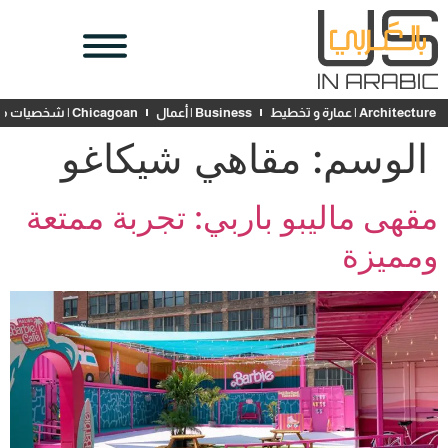
Architecture | عمارة و تخطيط
Business | أعمال
Chicagoan | شخصيات محلية
الوسم:
مقاهي شيكاغو
مقهى ماليبو باربي: تجربة ممتعة
ومميزة