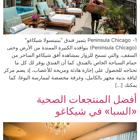
1- Peninsula Chicago يتميز فندق ”بينينسولا شيكاغو”
(Peninsula Chicago) بنوافذه الكبيرة الممتدة من الأرض وحتى
السقف، والتي تسمح للزوار بمشاهدة أفق شيكاغو الساحر من
حمام السباحة الخاص بالفندق. كما أن الفندق يوفر لك كل ما
تحتاجه للحصول على إجازة هادئة ومريحة للأعصاب، إذ يضم مركز
لياقة بدنية مجهز بالكامل، وغرفة مخصصة لممارسة اليوغا، كما
يمكنك […]
أفضل المنتجعات الصحية
«السبا» في شيكاغو