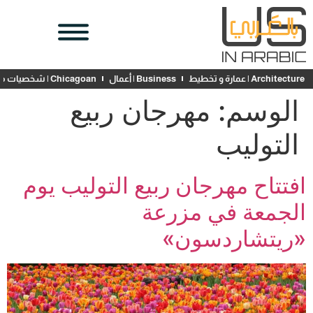
Architecture | عمارة و تخطيط
Business | أعمال
Chicagoan | شخصيات محلية
الوسم:
مهرجان ربيع
التوليب
افتتاح مهرجان ربيع التوليب يوم
الجمعة في مزرعة
«ريتشاردسون»