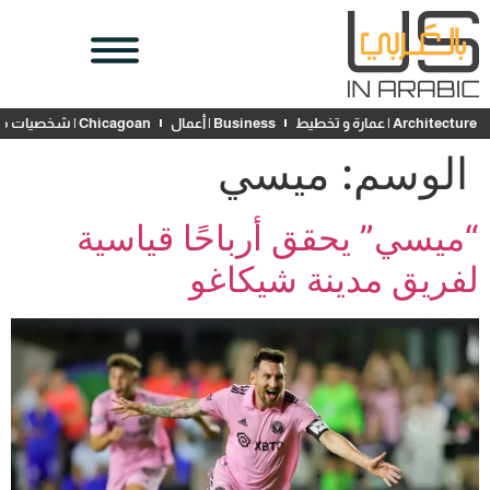
Architecture | عمارة و تخطيط
Business | أعمال
Chicagoan | شخصيات محلية
الوسم:
ميسي
“ميسي” يحقق أرباحًا قياسية
لفريق مدينة شيكاغو