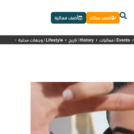
أضف عملك
أضف فعالية
Events | فعاليات
History | تاريخ
Lifestyle | وجهات محلية
News | أخبار