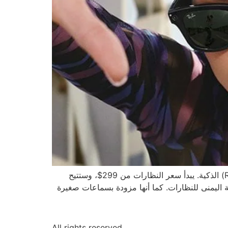
كشفت شركة (Facebook) مؤخراً عن تعاونها الذي طال انتظاره مع شركة (Luxottica) لإطلاق نظارة (Ray-Ban Stories) الذكية. يبدأ سعر النظارات من 299$، وستتيح
 اليمنى للنظارات. كما أنها مزودة بسماعات صغيرة
All rights reserved