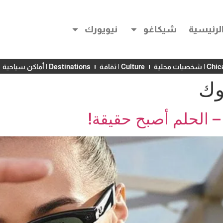
لرئيسية
شيكاغو
نيويورك
خصيات محلية
Culture | ثقافة
Destinations | أماكن سياحية
وك