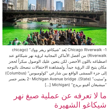
1- Chicago Riverwalk يُعد “شيكاغو ريفر ووك” (chicago
Riverwalk) من أفضل الأماكن المجانية لرؤية نهر شيكاغو عند
اصطباغه باللون الأخضر، لكن يتعين عليك الوصول مبكراً لحجز
مكان يتيح لك الرؤية جيداً. ولمشاهدة الاحتفالات ننصحك بالتوجه
إلى جزء الممشى الواقع بين شارعي “كولومبوس” (Columbus)
و”ستيت” (State). 2- Michigan Avenue bridge يعتبر جسر
“ميشيغان أفينو بريدج” (Michigan […]
ما لا تعرفه عن عملية صبغ نهر
شيكاغو الشهيرة