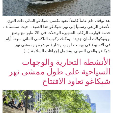
بعد توقف دام عاماً كاملاً، تعود تكسي شيكاغو المائي ذات اللون
الأصفر الزاهي رسمياً إلى نهر شيكاغو هذا الصيف. حيث ستستأنف
خدمة قوارب الركاب الشهيرة الرحلات في 29 مايو مع وضع
بروتوكولات أمان جديدة. يمكنك ركوب التاكسي المائي سبعة أيام
في الأسبوع في ويست لووب وشارع ميشيغن وممشى نهر
شيكاغو والحي الصيني. وتشمل إجراءات السلامة […]
الأنشطة التجارية والوجهات
السياحية على طول ممشى نهر
شيكاغو تعاود الافتتاح