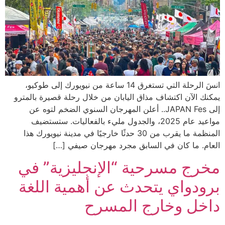
انسَ الرحلة التي تستغرق 14 ساعة من نيويورك إلى طوكيو،
يمكنك الآن اكتشاف مذاق اليابان من خلال رحلة قصيرة بالمترو
إلى JAPAN Fes.. أعلن المهرجان السنوي الضخم لتوه عن
مواعيد عام 2025، والجدول مليء بالفعاليات. ستستضيف
المنظمة ما يقرب من 30 حدثًا خارجيًا في مدينة نيويورك هذا
العام. ما كان في السابق مجرد مهرجان صيفي […]
مخرج مسرحية “الإنجليزية” في
برودواي يتحدث عن أهمية اللغة
داخل وخارج المسرح