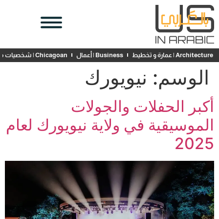
Architecture | عمارة و تخطيط
Business | أعمال
Chicagoan | شخصيات محلية
الوسم:
نيويورك
أكبر الحفلات والجولات
الموسيقية في ولاية نيويورك لعام
2025