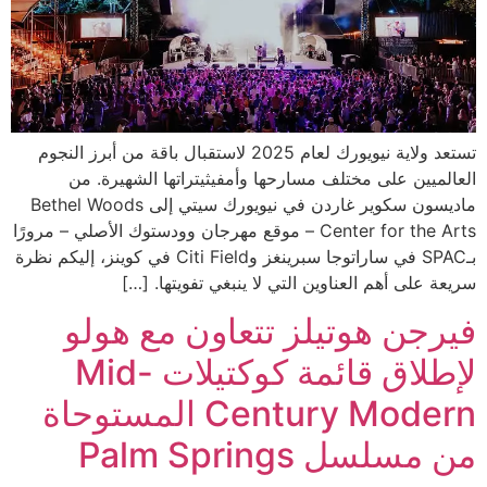
تستعد ولاية نيويورك لعام 2025 لاستقبال باقة من أبرز النجوم
العالميين على مختلف مسارحها وأمفيثيتراتها الشهيرة. من
ماديسون سكوير غاردن في نيويورك سيتي إلى Bethel Woods
Center for the Arts – موقع مهرجان وودستوك الأصلي – مرورًا
بـSPAC في ساراتوجا سبرينغز وCiti Field في كوينز، إليكم نظرة
سريعة على أهم العناوين التي لا ينبغي تفويتها. […]
فيرجن هوتيلز تتعاون مع هولو
لإطلاق قائمة كوكتيلات Mid-
Century Modern المستوحاة
من مسلسل Palm Springs