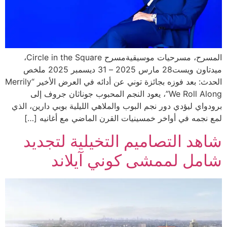
المسرح، مسرحيات موسيقيةمسرح Circle in the Square،
ميدتاون ويست28 مارس 2025 – 31 ديسمبر 2025 ملخص
الحدث: بعد فوزه بجائزة توني عن أدائه في العرض الأخير “Merrily
We Roll Along”، يعود النجم المحبوب جوناثان جروف إلى
برودواي ليؤدي دور نجم البوب والملاهي الليلية بوبي دارين، الذي
لمع نجمه في أواخر خمسينيات القرن الماضي مع أغانيه […]
شاهد التصاميم التخيلية لتجديد
شامل لممشى كوني آيلاند