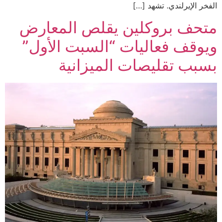
الفخر الإيرلندي. تشهد […]
متحف بروكلين يقلص المعارض
ويوقف فعاليات “السبت الأول”
بسبب تقليصات الميزانية