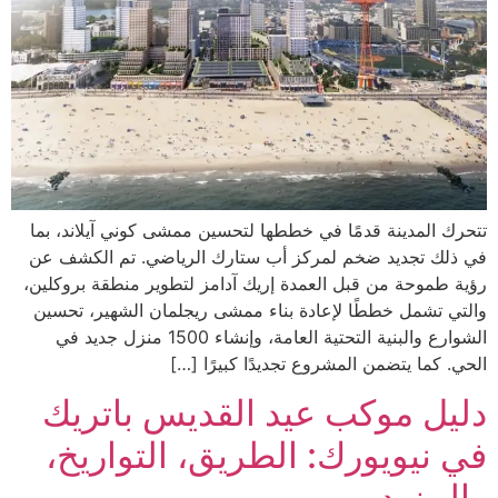
تتحرك المدينة قدمًا في خططها لتحسين ممشى كوني آيلاند، بما
في ذلك تجديد ضخم لمركز أب ستارك الرياضي. تم الكشف عن
رؤية طموحة من قبل العمدة إريك آدامز لتطوير منطقة بروكلين،
والتي تشمل خططًا لإعادة بناء ممشى ريجلمان الشهير، تحسين
الشوارع والبنية التحتية العامة، وإنشاء 1500 منزل جديد في
الحي. كما يتضمن المشروع تجديدًا كبيرًا […]
دليل موكب عيد القديس باتريك
في نيويورك: الطريق، التواريخ،
والمزيد