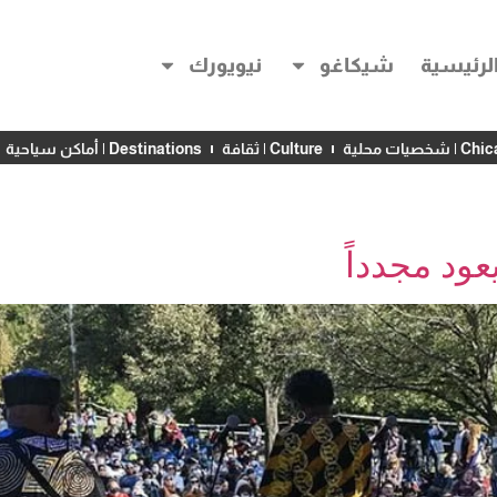
لرئيسية
شيكاغو
نيويورك
خصيات محلية
Culture | ثقافة
Destinations | أماكن سياحية
عود مجدداً