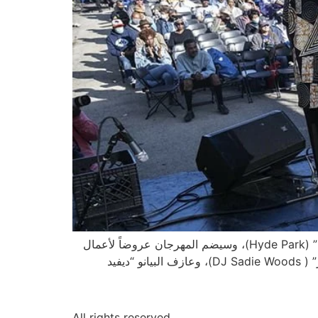
يعود مهرجان “هايد بارك” لموسيقى الجاز (Hyde Park Jazz Festival) مجدداً هذا العام إلى مختلف مناطق حي “هايد بارك” (Hyde Park)، وسيضم المهرجان عروضاً لأعمال
فنانين مشهورين أمثال عازف الساكسفون الشهير “تشارلز مكفيرسون” (Charles McPherson)، والدي الجي “سادي وودز” ( DJ Sadie Woods)، وعازف البيانو “ديفيد
All rights reserved