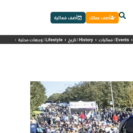
أضف عملك
أضف فعالية
Events | فعاليات
History | تاريخ
Lifestyle | وجهات محلية
News | أخبار