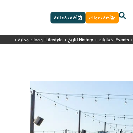
أضف عملك
أضف فعالية
Events | فعاليات
History | تاريخ
Lifestyle | وجهات محلية
News | أخبار