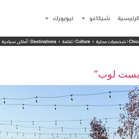
لرئيسية
شيكاغو
نيويورك
خصيات محلية
Culture | ثقافة
Destinations | أماكن سياحية
ويست لوب”