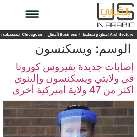
Architecture | عمارة و تخطيط
Business | أعمال
Chicagoan | شخصيات محلية
الوسم:
ويسكنسون
إصابات جديدة بفيروس كورونا
في ولايتي ويسكنسون وإلينوي
أكثر من 47 ولاية أميركية أخرى