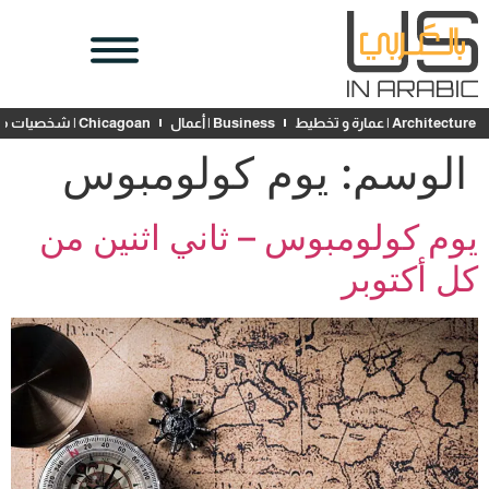
Architecture | عمارة و تخطيط
Business | أعمال
Chicagoan | شخصيات محلية
الوسم:
يوم كولومبوس
يوم كولومبوس – ثاني اثنين من
كل أكتوبر