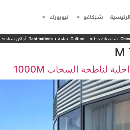
لرئيسية
شيكاغو
نيويورك
خصيات محلية
Culture | ثقافة
Destinations | أماكن سياحية
ة لناطحة السحاب 1000M