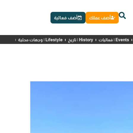
أضف عملك
أضف فعالية
Events | فعاليات
History | تاريخ
Lifestyle | وجهات محلية
News | أخبار