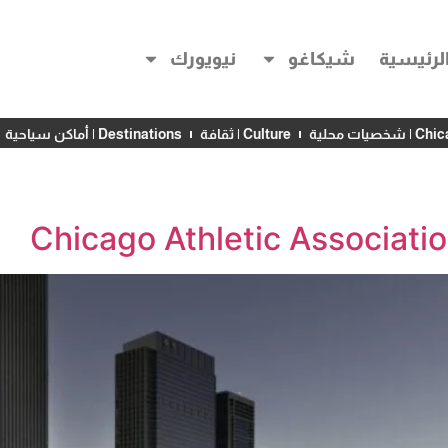
لرئيسية
شيكاغو
نيويورك
خصيات محلية
Culture | ثقافة
Destinations | أماكن سياحية