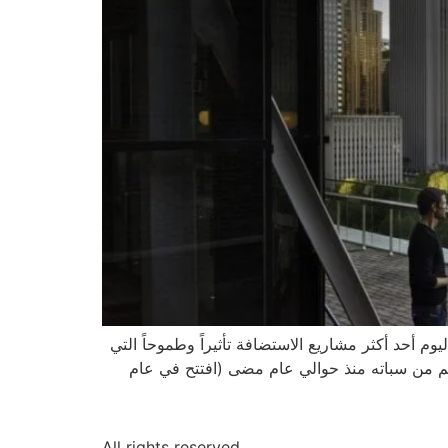
م أحد أكثر مشاريع الاستضافة تأثيراً وطموحاً التي
شيكاغو منذ سنوات. نهض فندق رابطة شيكاغو الرياضية Chicago Athletic Association Hotel الضخم من سباته منذ حوالي عام مضى (افتتح في عام
All rights reserved