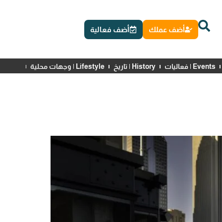
أضف عملك
أضف فعالية
Events | فعاليات
History | تاريخ
Lifestyle | وجهات محلية
News | أخبار