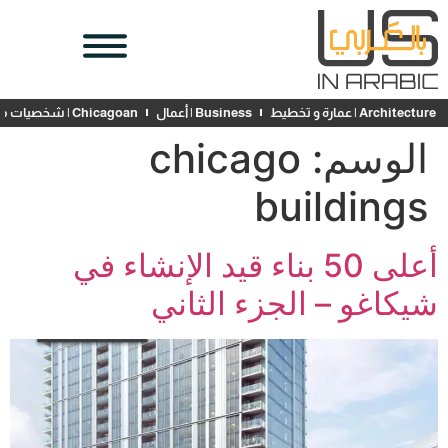
Architecture | عمارة و تخطيط
Business | أعمال
Chicagoan | شخصيات محلية
الوسم:
chicago
buildings
أعلى 50 بناء قيد الإنشاء في
شيكاغو – الجزء الثاني