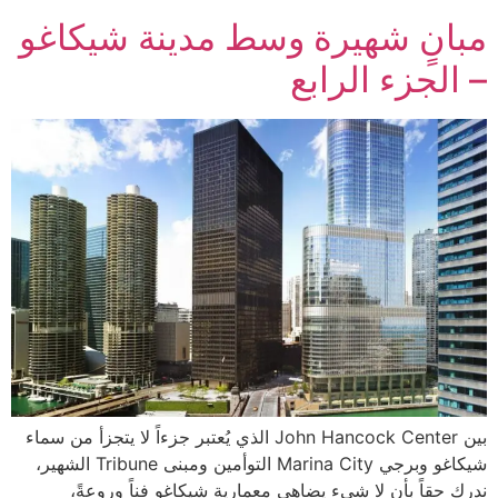
مبانٍ شهيرة وسط مدينة شيكاغو
– الجزء الرابع
بين John Hancock Center الذي يُعتبر جزءاً لا يتجزأ من سماء
شيكاغو وبرجي Marina City التوأمين ومبنى Tribune الشهير،
ندرك حقاً بأن لا شيء يضاهي معمارية شيكاغو فناً وروعةً،