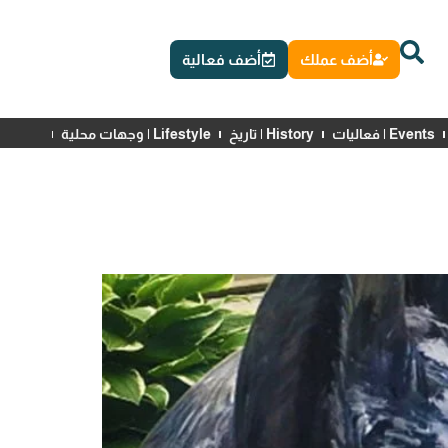
أضف عملك
أضف فعالية
Events | فعاليات
History | تاريخ
Lifestyle | وجهات محلية
News | أخبار