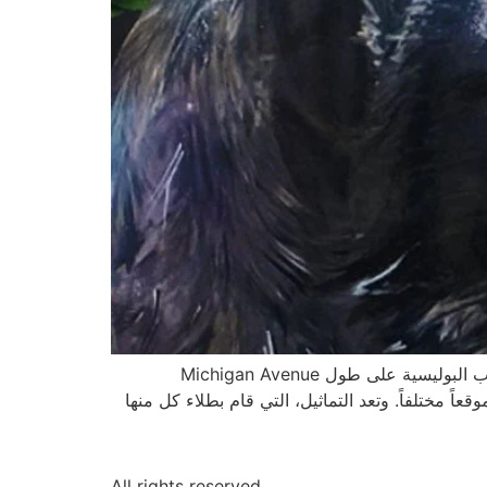
إنه الكلب البوليسي! أعلنت Police Memorial Foundation في الأسابيع الماضية أنه سيتم نصب العشرات من تماثيل الكلاب البوليسية على طول Michigan Avenue
ارع المحيطة إضافة لبضعة أماكن أخرى على طول النهر أو وسط المدينة. وبالمحصلة سيتم توزيع 105 كلاب في 48 موقعاً مختلفاً. وتعد التماثيل، التي قام بطلاء كل منها
All rights reserved