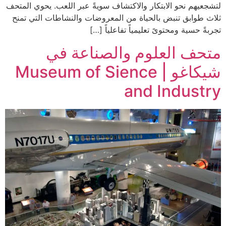
لتشجعيهم نحو الابتكار والاكتشاف سويةً عبر اللعب. يحوي المتحف
ثلاث طوابق تنبض بالحياة من المعروضات والنشاطات التي تمنح
تجربةً حسية ومحتوىً تعليمياً تفاعلياً […]
متحف العلوم والصناعة في
شيكاغو | Museum of Sience
and Industry