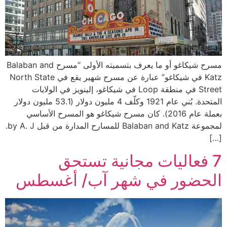
مسرح شيكاغو أو ما يعرف بتسميته الأولى “مسرح Balaban and
Katz في شيكاغو” عبارة عن مسرح شهير يقع في North State
Street في منطقة Loop في شيكاغو، إلينويز في الولايات
المتحدة. بُني عام 1921 وكلّف 4 مليون دولار (53.1 مليون دولار
بعملة عام 2016). كان مسرح شيكاغو هو المسرح الأساسي
لمجموعة Balaban and Katz للمسارح المدارة من قبل by A. J.
[…]
7 فعاليات مجانية تستحق
الحضور في شهر آب/ أغسطس