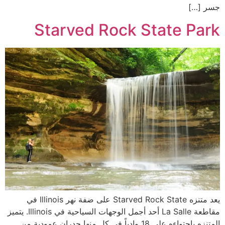
جسر […]
Starved Rock State Park
يعد متنزه Starved Rock State على ضفة نهر Illinois في
مقاطعة La Salle أحد أجمل الوجهات السياحية في Illinois. يتميز
المتنزه باحتواءه على 18 وادياً في كل منها جدران عمودية من