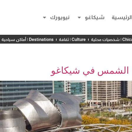
لرئيسية
شيكاغو
نيويورك
خصيات محلية
Culture | ثقافة
Destinations | أماكن سياحية