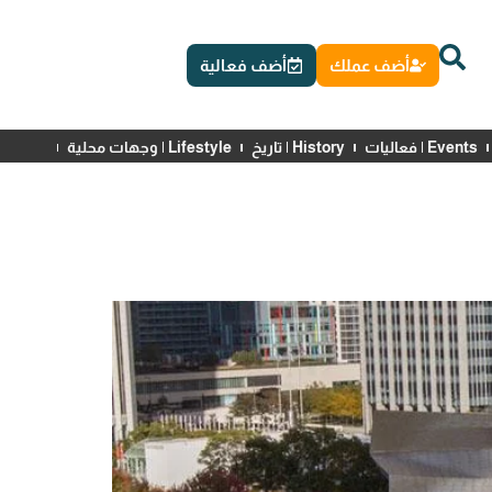
أضف عملك
أضف فعالية
Events | فعاليات
History | تاريخ
Lifestyle | وجهات محلية
News | أخبار