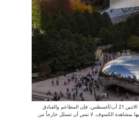
هل تشعر بالحماس باقتراب موعد كسوف الشمس؟ لست وحدك! ففي حين يستعد سكان شيكاغو للحدث الفلكي النادر يوم الاثنين 21 آب/أغسطس، فإن المطاعم والفنادق
تحضير لحفلات وفعاليات مشاهدة الكسوف. قمنا بجمع أفضل 10 أماكن لتستمع فيها بمشاهدة الكسوف. لا تنس أن تتسلل خارجاً من