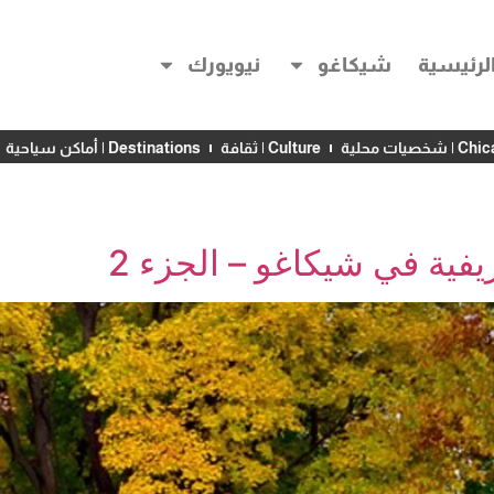
لرئيسية
شيكاغو
نيويورك
خصيات محلية
Culture | ثقافة
Destinations | أماكن سياحية
ية في شيكاغو – الجزء 2