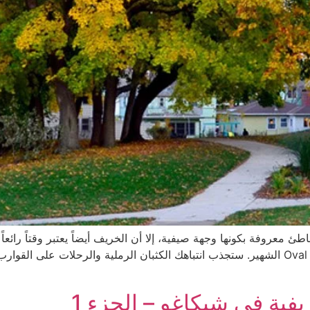
ورة للشاطئ معروفة بكونها وجهة صيفية، إلا أن الخريف أيضاً يعتبر وقتاً ر
أكبر لك لتبسط بطانية على الشاطئ البيضوي Oval Beach الشهير. ستجذب انتباهك الكثبان الرملية 
ية في شيكاغو – الجزء 1