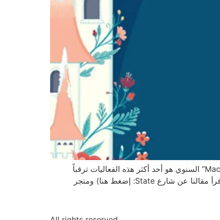
من بين كل الفعاليات التي تحتفل بقدوم فصل الربيع في كل من شيكاغو و نيويورك فإن معرض زهور “Macy’s Flowers Show” السنوي هو أحد أكثر هذه الفعاليات ترقباً
وحيوية. في معرض هذا العام، الذي يستمر بين 25 آذار/مارس إلى 8 نيسان/أبريل في المتجر الموجود في State Street (إقرأ مقالنا عن شارع State: إضغط هنا) ومتجر
All rights reserved