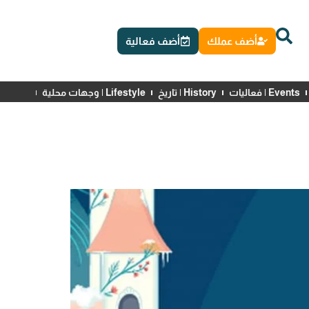
أضف عملك
أضف فعالية
Events | فعاليات
History | تاريخ
Lifestyle | وجهات محلية
News | أخبار