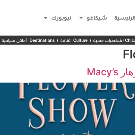
لرئيسية
شيكاغو
نيويورك
خصيات محلية
Culture | ثقافة
Destinations | أماكن سياحية
F
Macy