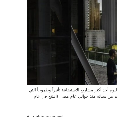
م أحد أكثر مشاريع الاستضافة تأثيراً وطموحاً التي
شيكاغو منذ سنوات. نهض فندق رابطة شيكاغو الرياضية Chicago Athletic Association Hotel الضخم من سباته منذ حوالي عام مضى (افتتح في عام
All rights reserved