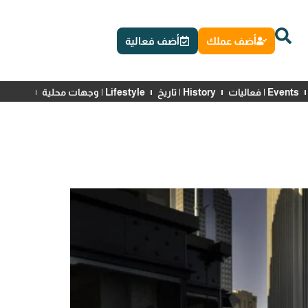
أضف عملك
أضف فعالية
Events | فعاليات
History | تاريخ
Lifestyle | وجهات محلية
News | أخبار