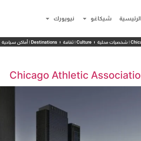
لرئيسية
شيكاغو
نيويورك
خصيات محلية
Culture | ثقافة
Destinations | أماكن سياحية