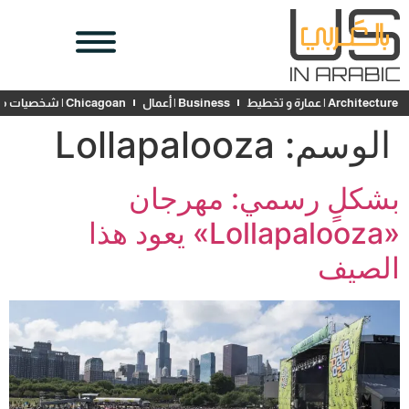
Architecture | عمارة و تخطيط
Business | أعمال
Chicagoan | شخصيات محلية
الوسم:
Lollapalooza
بشكلٍ رسمي: مهرجان
«Lollapalooza» يعود هذا
الصيف