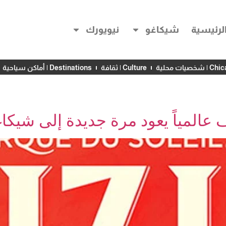
لرئيسية
شيكاغو
نيويورك
خصيات محلية
Culture | ثقافة
Destinations | أماكن سياحية