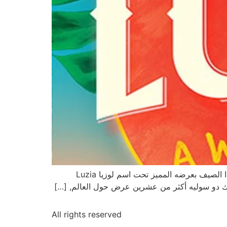
بعد أن حققت العروض التي قدمها سيرك دو سوليه في شيكاغو نجاحاً في السنوات السابقة, يزور السيرك مدينة شيكاغو هذا الصيف بعرضه المميز تحت اسم لوزيا Luzia
All rights reserved