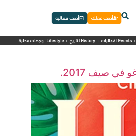
أضف عملك
أضف فعالية
Events | فعاليات
History | تاريخ
Lifestyle | وجهات محلية
News | أخبار