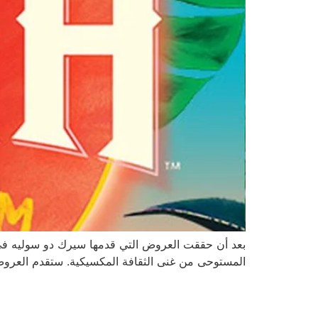
المستوحى من غنى الثقافة المكسيكية. ستقدم العروض ابتداءً من 21 تموز وحتى 3 أيلول في United Center. يقدم سيرك دو سوليه أكثر 