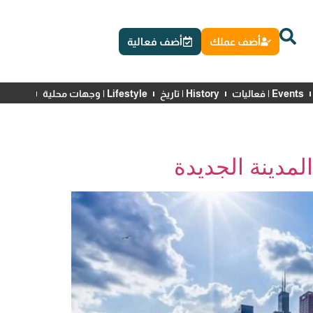
أضف عملك
أضف فعالية
Events | فعاليات
History | تاريخ
Lifestyle | وجهات محلية
News | أخبار