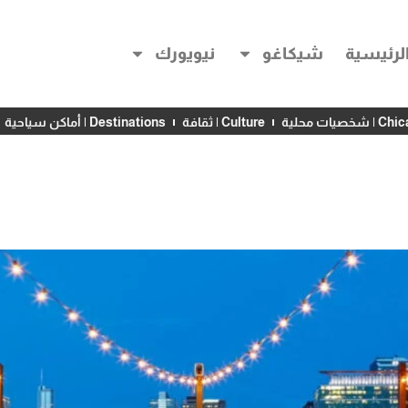
لرئيسية
شيكاغو
نيويورك
خصيات محلية
Culture | ثقافة
Destinations | أماكن سياحية