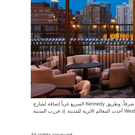
يقع Fulton Market District في مدينة شيكاغو على حدود مركز المدينة، شمال غربي الـ Loop. يحد المنطقة نهر شيكاغو شرقاً، وطريق Kennedy السريع غرباً إضافة لشارع
Ohio في الشمال وشارع Madison في الجنوب مما يجعل المنطقة جزءاً من West Loop. يُعد هذا الحي الواقع في West Loop أحدث المعالم الاثرية للمدينة. إذ قررت المدينة
All rights reserved