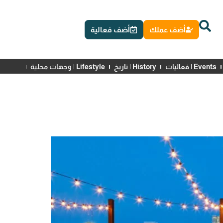
أضف عملك
أضف فعالية
Events | فعاليات
History | تاريخ
Lifestyle | وجهات محلية
News | أخبار