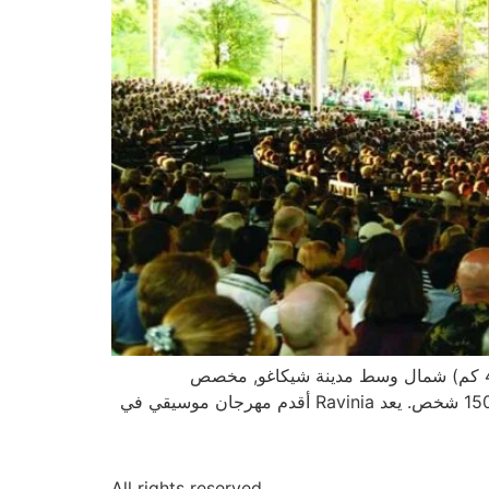
Ravinia هي عبارة عن مركز عالمي للفعاليات والتعليم بمساحة 36 فداناً ضمن مدينة Highland Park حوالي 26 ميلاً (42 كم) شمال وسط مدينة شيكاغو, مخصص
للموسيقى الكلاسيكية والمعاصرة. يتسع هيكله ذو السقف المفتوح لـ 3350 مقعداً، بينما يمكن للحديقة أن تتسع لحوالي 15000 شخص. يعد Ravinia أقدم مهرجان موسيقي في
All rights reserved