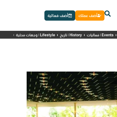
أضف عملك
أضف فعالية
Events | فعاليات
History | تاريخ
Lifestyle | وجهات محلية
News | أخبار