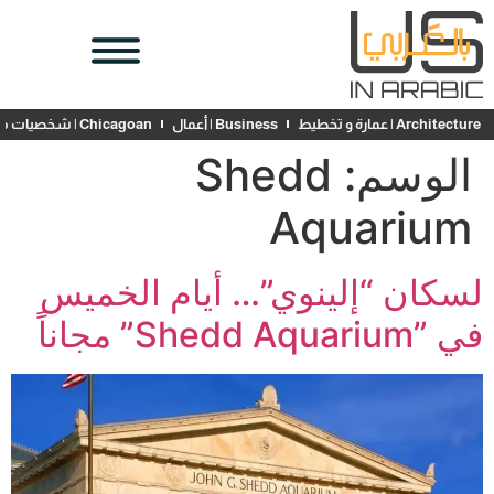
Architecture | عمارة و تخطيط
Business | أعمال
Chicagoan | شخصيات محلية
الوسم:
Shedd
Aquarium
لسكان “إلينوي”… أيام الخميس
في ”Shedd Aquarium” مجاناً