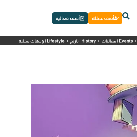
أضف عملك
أضف فعالية
Events | فعاليات
History | تاريخ
Lifestyle | وجهات محلية
News | أخبار