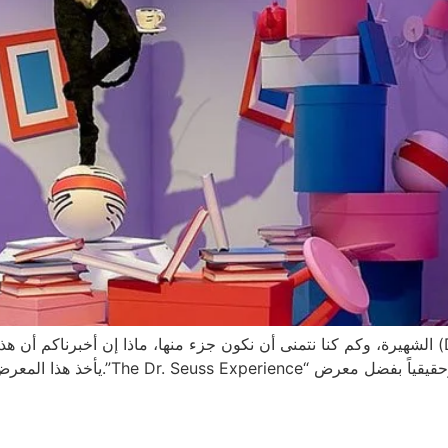
لابد أن معظمنا يعرف عالم “دكتور سوس” (Dr.Seuss) الشهيرة، وكم كنا نتمنى أن نكون جزء منها، 
مقتصراً على الكتب فحسب، بل أصبح عالماً 