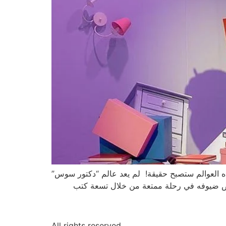
ماذا إن أخبرناكم أن هذه العوالم ستصبح حقيقة! لم يعد عالم “دكتور سوس”
موجوداً وحقيقياً بفضل معرض “The Dr. Seuss Experience”.يأخذ هذا المعرض ضيوفه في رحلة ممتعة من خلال تسعة كتب
All rights reserved