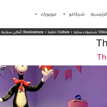
لرئيسية
شيكاغو
نيويورك
خصيات محلية
Culture | ثقافة
Destinations | أماكن سياحية
Th
Th