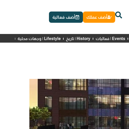
أضف عملك
أضف فعالية
Events | فعاليات
History | تاريخ
Lifestyle | وجهات محلية
News | أخبار