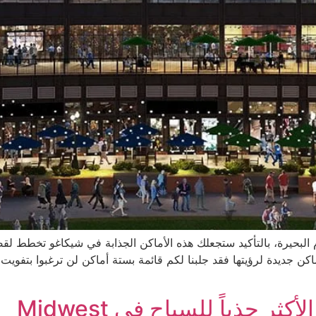
 البحيرة، بالتأكيد ستجعلك هذه الأماكن الجذابة في شيكاغو تخطط لقضا
 جديدة لرؤيتها فقد جلبنا لكم قائمة بستة أماكن لن ترغبوا بتفويت زي