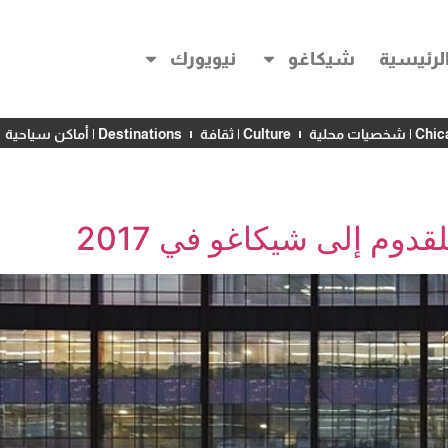
لرئيسية
شيكاغو
نيويورك
خصيات محلية
Culture | ثقافة
Destinations | أماكن سياحية
وم إلى شيكاغو في 2017