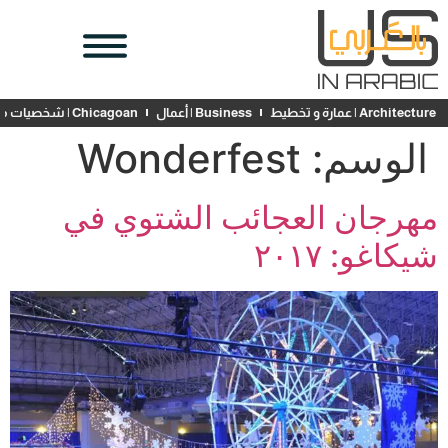
Architecture | عمارة و تخطيط
Business | أعمال
Chicagoan | شخصيات محلية
الوسم:
Wonderfest
مهرجان العجائب الشتوي في
شيكاغو: ٢٠١٧