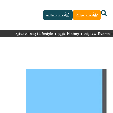
أضف عملك
أضف فعالية
Events | فعاليات
History | تاريخ
Lifestyle | وجهات محلية
News | أخبار