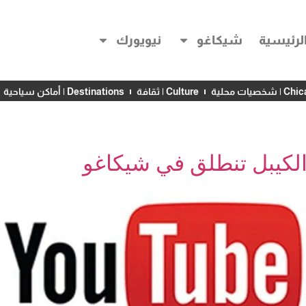
لرئيسية
شيكاغو
نيويورك
خصيات محلية
Culture | ثقافة
Destinations | أماكن سياحية