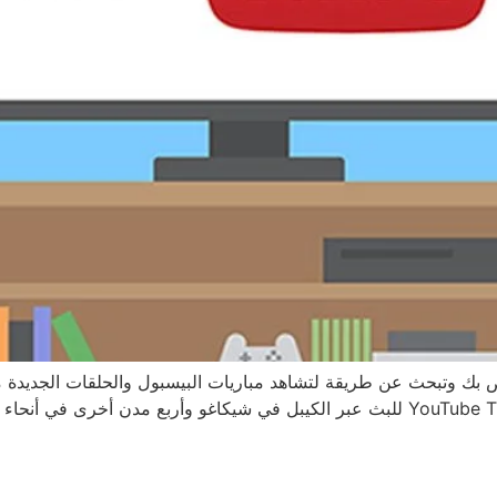
 بك وتبحث عن طريقة لتشاهد مباريات البيسبول والحلقات الجديدة 
راتبك، فقد تكون محظوظاً. إذ أطلقت يوتيوب خدمة YouTube TV للبث عبر الكيبل في شيكاغو و