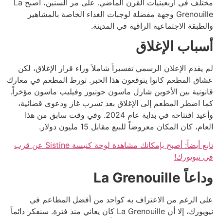
مختلف في أربعينيات القرن الماضي. على مر السنين، أصبح La
Grenouille وجهة مفضلة لوجبات الغداء الخاصة بالمشاهير
والطبقة الاجتماعية الراقية في المدينة.
أسباب الإغلاق
لم يقدم الإعلان الرسمي تفسيراً شاملاً وراء قرار الإغلاق، لكن
عشاق المطعم كانوا يتوقعون هذا الخبر. تورط المطعم في معارك
قانونية بين الأخوين شارل ماسون جونيور وفيليب ماسون مؤخراً.
كما اضطر المطعم إلى الإغلاق بعد تسرب غاز ودعوى قضائية،
وأعيد افتتاحه في بداية عام 2024. وفي وقت سابق من هذا
العام، كان المكان معروضاً للبيع مقابل 15 مليون دولار.
تابع أيضاً: أصبح بإمكانك مشاهدة لوحة كنيسة Sistine عن قرب
في نيويورك!
وداعاً La Grenouille
على الرغم من الاعتراف به كواحد من أفضل المطاعم في
نيويورك، إلا أن La Grenouille كان يعاني منذ فترة. سنفكر دائماً